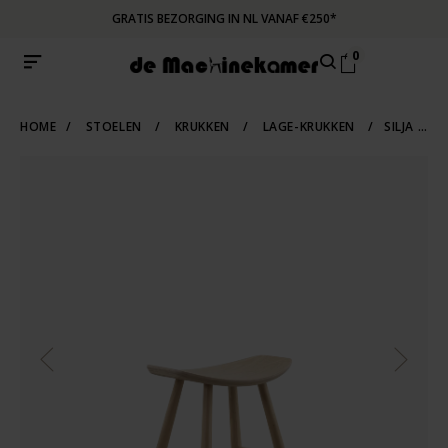
GRATIS BEZORGING IN NL VANAF €250*
0
HOME
/
STOELEN
/
KRUKKEN
/
LAGE-KRUKKEN
/
SILJA KRUK | ZITHOOGTE 45 CM