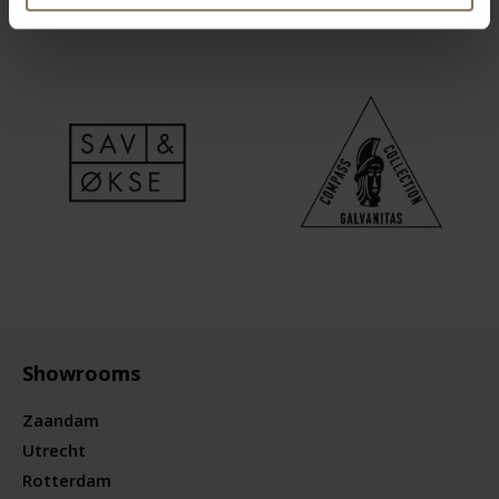
Showrooms
Zaandam
Utrecht
Rotterdam