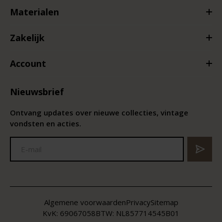
Materialen
Zakelijk
Account
Nieuwsbrief
Ontvang updates over nieuwe collecties, vintage
vondsten en acties.
Algemene voorwaarden
Privacy
Sitemap
KvK:
69067058
BTW:
NL857714545B01