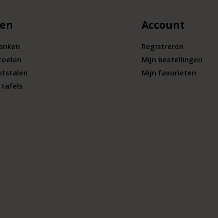
len
Account
banken
Registreren
toelen
Mijn bestellingen
utstalen
Mijn favorieten
tafels