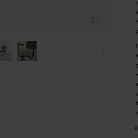
o
i
S
p
D
e
g
v
s
g
k
d
K