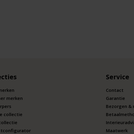
ecties
Service
merken
Contact
ner merken
Garantie
rpers
Bezorgen & 
e collectie
Betaalmeth
collectie
Interieuradv
tconfigurator
Maatwerk