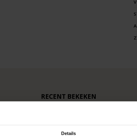
V
S
A
Z
RECENT BEKEKEN
Details