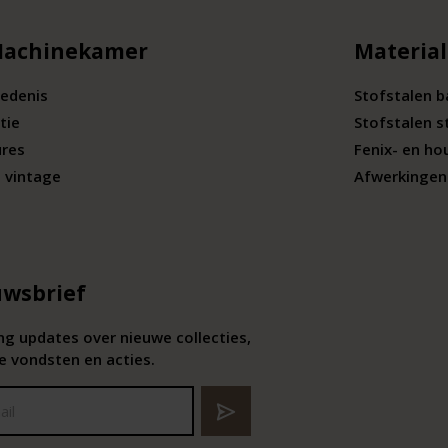
Machinekamer
Materia
edenis
Stofstalen 
tie
Stofstalen s
ures
Fenix- en ho
 vintage
Afwerkingen 
wsbrief
g updates over nieuwe collecties,
e vondsten en acties.