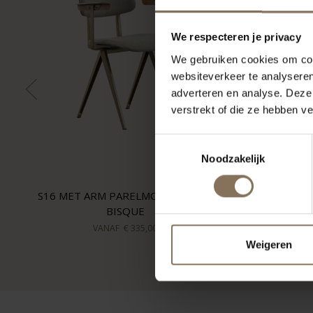
We respecteren je privacy
We gebruiken cookies om cont
websiteverkeer te analyseren
adverteren en analyse. Deze
verstrekt of die ze hebben v
Toestemmingsselectie
Noodzakelijk
S16 MET ARM PARELMOERGOUD |
BISQUE
VANAF
€ 335,00
Weigeren