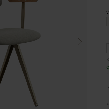
V
O
L
O
D
s