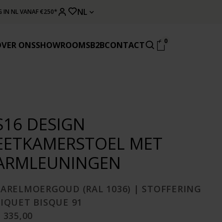
NL
 IN NL VANAF €250*
0
OVER ONS
SHOWROOMS
B2B
CONTACT
S16 DESIGN
EETKAMERSTOEL MET
ARMLEUNINGEN
PARELMOERGOUD (RAL 1036) | STOFFERING
PIQUET BISQUE 91
 335,00