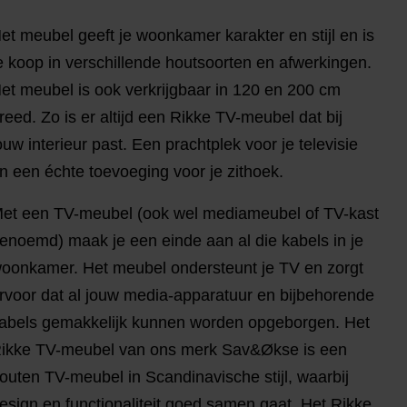
et meubel geeft je woonkamer karakter en stijl en is
e koop in verschillende houtsoorten en afwerkingen.
et meubel is ook verkrijgbaar in 120 en 200 cm
reed. Zo is er altijd een Rikke TV-meubel dat bij
ouw interieur past. Een prachtplek voor je televisie
n een échte toevoeging voor je zithoek.
et een TV-meubel (ook wel mediameubel of TV-kast
enoemd) maak je een einde aan al die kabels in je
oonkamer. Het meubel ondersteunt je TV en zorgt
rvoor dat al jouw media-apparatuur en bijbehorende
abels gemakkelijk kunnen worden opgeborgen. Het
ikke TV-meubel van ons merk Sav&Økse is een
outen TV-meubel in Scandinavische stijl, waarbij
esign en functionaliteit goed samen gaat. Het Rikke