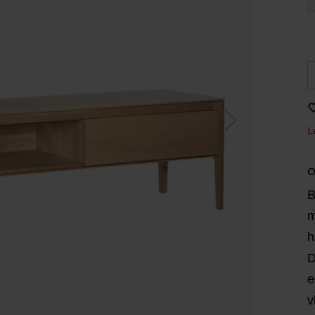
L
O
B
m
h
D
e
v