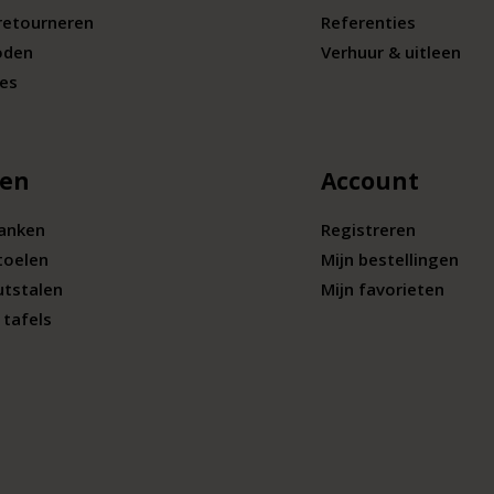
retourneren
Referenties
oden
Verhuur & uitleen
ies
len
Account
banken
Registreren
toelen
Mijn bestellingen
utstalen
Mijn favorieten
tafels