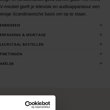
V-meubel geeft je televisie en audioapparatuur een
tevige Scandinavische basis om op te staan.
ENMERKEN
ERPAKKING & MONTAGE
LEURSTAAL BESTELLEN
FMETINGEN
AKELIJK