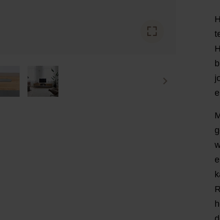
H
t
H
b
j
e
M
g
w
e
k
R
h
d