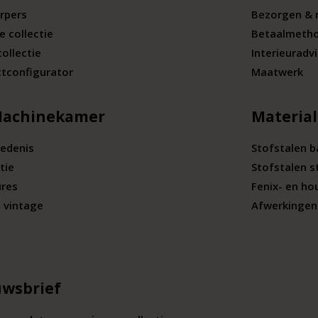
rpers
Bezorgen & 
e collectie
Betaalmeth
collectie
Interieuradv
tconfigurator
Maatwerk
Machinekamer
Materia
edenis
Stofstalen 
tie
Stofstalen s
ures
Fenix- en ho
 vintage
Afwerkingen 
wsbrief