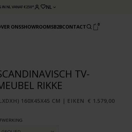
NL
 IN NL VANAF €250*
0
OVER ONS
SHOWROOMS
B2B
CONTACT
SCANDINAVISCH TV-
MEUBEL RIKKE
LXDXH) 160X45X45 CM | EIKEN
€ 1.579,00
FWERKING
GEOLIED