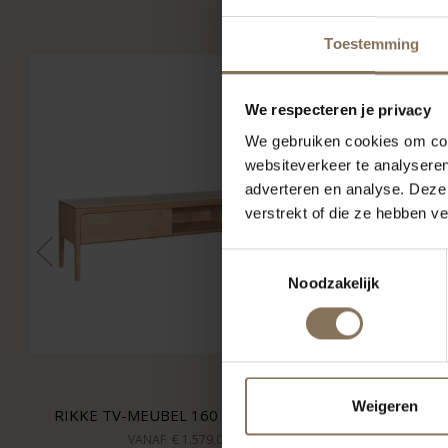
Toestemming
We respecteren je privacy
We gebruiken cookies om cont
websiteverkeer te analyseren
adverteren en analyse. Deze
verstrekt of die ze hebben v
Toestemmingsselectie
Noodzakelijk
Weigeren
RIKKE TV-MEUBEL 160 CM | EIKEN
VANAF
€ 1.579,00