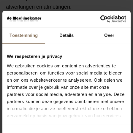
afwerkingen en afmetingen.
De uitschuifbladen van de tafel hangen onder het
tafelblad. Ze hangen hierbij enigszins schuin. Bij
Toestemming
Details
Over
een massief houten tafel loopt de lijntekening van
het hout niet door bij het uitgeschoven deel van de
tafel. Kom eens langs in één van de showrooms
We respecteren je privacy
om de uitschuifbare tafel te bekijken en de
We gebruiken cookies om content en advertenties te
personaliseren, om functies voor social media te bieden
mogelijkheden met ons te bespreken.
en om ons websiteverkeer te analyseren. Ook delen we
KENMERKEN
informatie over je gebruik van onze site met onze
partners voor social media, adverteren en analyse. Deze
VERPAKKING & MONTAGE
partners kunnen deze gegevens combineren met andere
informatie die je aan ze heeft verstrekt of die ze hebben
KLEURSTAAL BESTELLEN
verzameld op basis van jouw gebruik van hun services.
AFMETINGEN & HANDLEIDING
Toestemmingsselectie