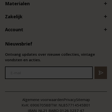
Materialen
Zakelijk
Account
Nieuwsbrief
Ontvang updates over nieuwe collecties, vintage
vondsten en acties.
Algemene voorwaarden
Privacy
Sitemap
KvK:
69067058
BTW:
NL857714545B01
IBAN: NL21 RABO 0126 3237 47