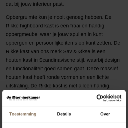
dat bij jouw interieur past.
Opbergruimte kun je nooit genoeg hebben. De
Rikke highboard kast is een fraai en handig
opbergmeubel waar je jouw spullen in kunt
opbergen en persoonlijke items op kunt zetten. De
Rikke kast van ons merk Sav & Økse is een
houten kast in Scandinavische stijl, waarbij design
en functionaliteit goed samen gaat. Deze massief
houten kast heeft ronde vormen en een lichte
uitstraling. De Rikke kast is niet alleen handig,
maar ook erg mooi. Een heuse blikvanger in jouw
woonruimte.
Toestemming
Details
Over
KENMERKEN
VERPAKKING & MONTAGE