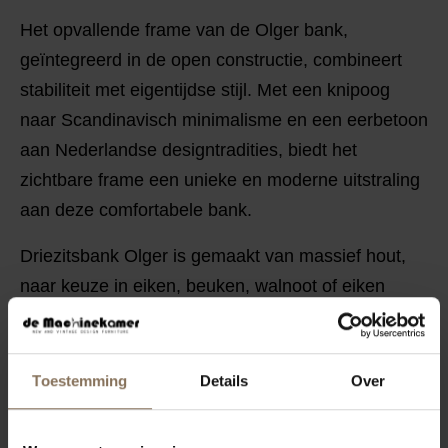
Het opvallende frame van de Olger bank,
geïntegreerd in de open constructie, combineert
stabiliteit met eigentijdse stijl. Met een knipoog
naar Scandinavisch minimalisme en een eerbetoon
aan Nederlandse designtradities, biedt het
zichtbare frame een unieke en moderne uitstraling
aan deze comfortabele bank.
Driezitsbank Olger is gemaakt van massief hout,
naar keuze in eiken, beuken, walnoot of eiken
whitewash. De bank is voorzien van hoogwaardige
bekleding.
Toestemming
Details
Over
STOFKLEUREN
KENMERKEN