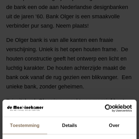
de bank een ode aan Nederlandse designbanken
uit de jaren ’60. Bank Olger is een smaakvolle
verbinder pur sang. Neem plaats!
De Olger bank is van alle kanten een fraaie
verschijning. Uniek is het open houten frame. De
houten constructie geeft het ontwerp een licht en
luchtig karakter. De houten achterzijde maakt de
bank ook vanaf de rug gezien een blikvanger. Een
unieke bank, zonder geheimen.
Driezitsbank Olger is gemaakt van massief hout,
naar keuze in eiken, beuken, walnoot of eiken
whitewash. De bank is voorzien van hoogwaardige
Toestemming
Details
Over
bekleding.