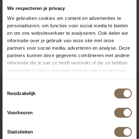
STOFKLEUREN
We respecteren je privacy
KENMERKEN
We gebruiken cookies om content en advertenties te
personaliseren, om functies voor social media te bieden
VERPAKKING & MONTAGE
en om ons websiteverkeer te analyseren. Ook delen we
AFMETINGEN
informatie over je gebruik van onze site met onze
partners voor social media, adverteren en analyse. Deze
ZAKELIJK
partners kunnen deze gegevens combineren met andere
informatie die je aan ze heeft verstrekt of die ze hebben
verzameld op basis van jouw gebruik van hun services.
Toestemmingsselectie
RECENT BEKEKEN
Noodzakelijk
Voorkeuren
Statistieken