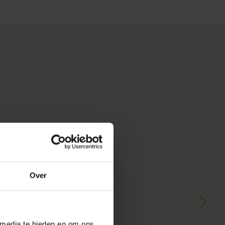
Over
 media te bieden en om ons