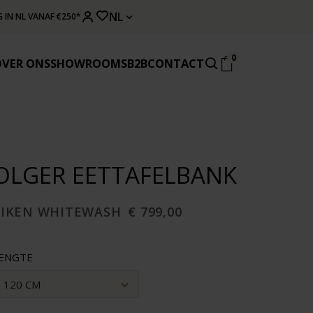
NL
 IN NL VANAF €250*
0
OVER ONS
SHOWROOMS
B2B
CONTACT
OLGER EETTAFELBANK
EIKEN WHITEWASH
€ 799,00
ENGTE
120 CM