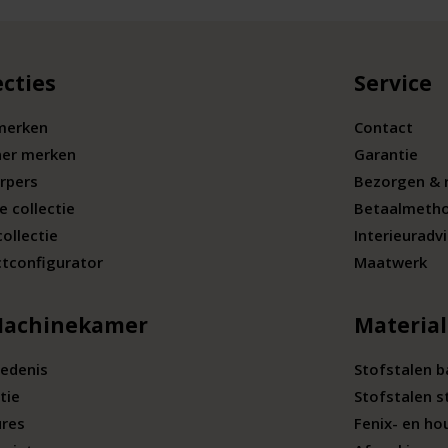
ecties
Service
merken
Contact
ner merken
Garantie
rpers
Bezorgen & 
e collectie
Betaalmeth
collectie
Interieuradv
tconfigurator
Maatwerk
Machinekamer
Materia
edenis
Stofstalen 
tie
Stofstalen s
ures
Fenix- en ho