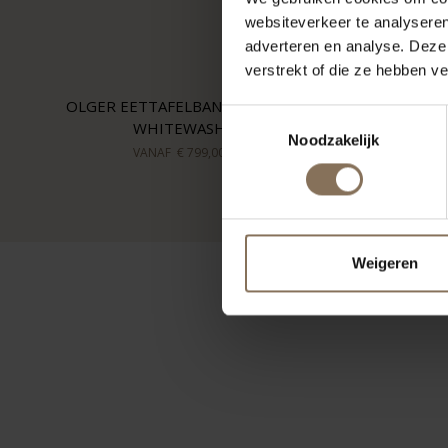
websiteverkeer te analyseren
adverteren en analyse. Deze
verstrekt of die ze hebben v
OLGER EETTAFELBANK | EIKEN
Toestemmingsselectie
WHITEWASH
Noodzakelijk
VANAF
€ 799,00
Weigeren