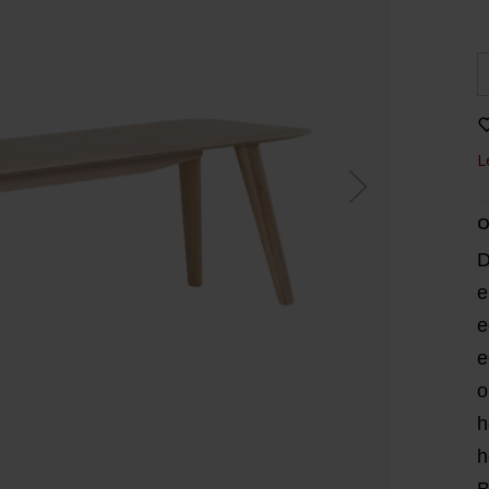
L
O
D
e
e
e
o
h
h
B