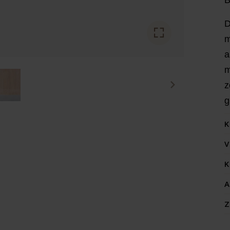
D
m
a
m
z
g
K
V
K
A
Z