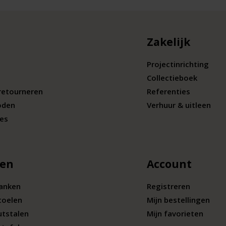
Zakelijk
Projectinrichting
Collectieboek
retourneren
Referenties
oden
Verhuur & uitleen
ies
len
Account
banken
Registreren
toelen
Mijn bestellingen
utstalen
Mijn favorieten