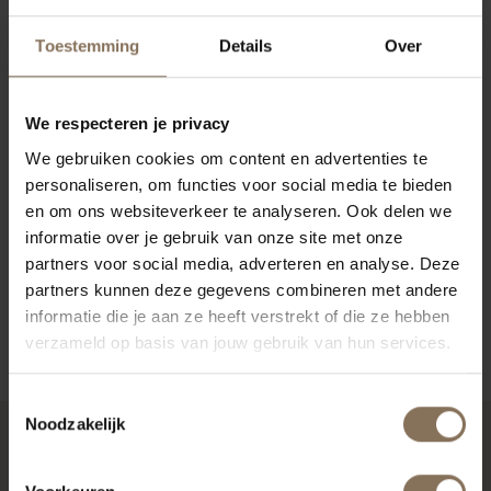
een massief houten uitvoering loopt de houtnerf
niet door in het verlengdeel. Kom langs in één van
Toestemming
Details
Over
onze showrooms en ontdek de kwaliteit en het
unieke ontwerp van de Nonne.
We respecteren je privacy
KENMERKEN
We gebruiken cookies om content en advertenties te
personaliseren, om functies voor social media te bieden
VERPAKKING & MONTAGE
en om ons websiteverkeer te analyseren. Ook delen we
KLEURSTAAL BESTELLEN
informatie over je gebruik van onze site met onze
partners voor social media, adverteren en analyse. Deze
AFMETINGEN & HANDLEIDING
partners kunnen deze gegevens combineren met andere
informatie die je aan ze heeft verstrekt of die ze hebben
ZAKELIJK
verzameld op basis van jouw gebruik van hun services.
Toestemmingsselectie
Noodzakelijk
RECENT BEKEKEN