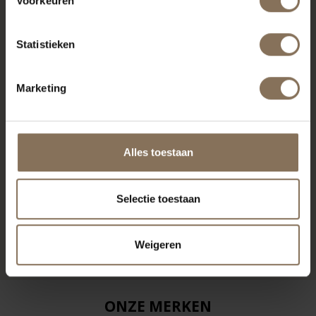
Voorkeuren
Statistieken
Marketing
Alles toestaan
NONNE ROND
Selectie toestaan
UITSCHUIFBAAR |
WALNOOT
VANAF
€ 2.309,00
Weigeren
ONZE MERKEN