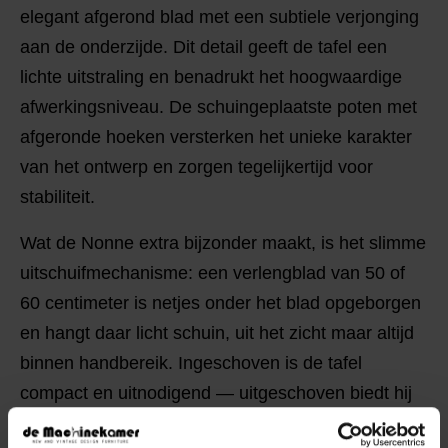
elegant afgerond blad met een subtiele verjonging
aan de onderzijde. Dit detail geeft de tafel een
lichte uitstraling en benadrukt het hoogwaardige
afwerkingsniveau. De schuingeplaatste poten met
afgeronde hoeken versterken het unieke karakter
van het ontwerp en zorgen tegelijkertijd voor
stabiliteit.
Wat de Nonne extra bijzonder maakt, is het slimme
uitschuifmechanisme: een verlengblad van 50 of
60 centimeter is netjes onder het blad opgeborgen
en hangt daar licht schuin, uit het zicht maar altijd
binnen handbereik. Ingeschoven is de tafel
compact en uitnodigend — uitgeschoven biedt hij
comfortabel plaats aan 6 tot 8 personen. Let op: bij