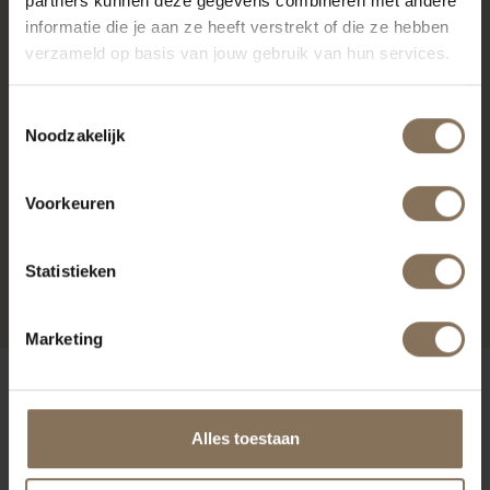
partners kunnen deze gegevens combineren met andere
informatie die je aan ze heeft verstrekt of die ze hebben
verzameld op basis van jouw gebruik van hun services.
Toestemmingsselectie
Noodzakelijk
Voorkeuren
MIA ESSEN | WIT
Statistieken
VANAF
€ 329,00
Marketing
ONZE MERKEN
Alles toestaan