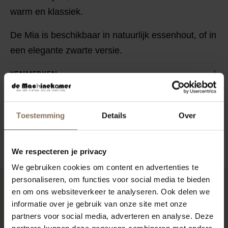
warm en klassiek.
De Mia is beschikbaar in natuurlijk essenhout, of in
een elegante zwarte versie.
KENMERKEN
VERPAKKING & MONTAGE
STOFSTALEN BESTELLEN
Toestemming
Details
Over
ZAKELIJK
We respecteren je privacy
We gebruiken cookies om content en advertenties te
personaliseren, om functies voor social media te bieden
en om ons websiteverkeer te analyseren. Ook delen we
RECENT BEKEKEN
informatie over je gebruik van onze site met onze
partners voor social media, adverteren en analyse. Deze