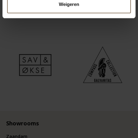
Weigeren
Showrooms
Zaandam