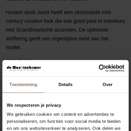
Houten stoel Junni heeft een vertrouwde
mid-
century modern
look die ook goed past in interieurs
met Scandinavische accenten. De optionele
stoffering geeft een eigentijdse twist aan het
model.
KENMERKEN
VERPAKKING & MONTAGE
STOFSTALEN BESTELLEN
Toestemming
Details
Over
AFMETINGEN
We respecteren je privacy
ZAKELIJK
We gebruiken cookies om content en advertenties te
personaliseren, om functies voor social media te bieden
en om ons websiteverkeer te analyseren. Ook delen we