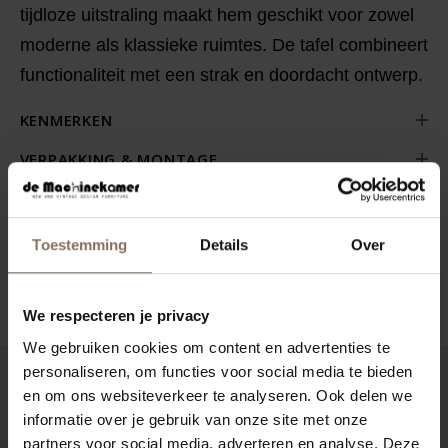
tijdloze uitstraling maakt hem geschikt voor zowel
moderne als klassieke ruimtes. De tafel combineert
functionaliteit met een strak en doordacht ontwerp.
KENMERKEN
VERPAKKING & MONTAGE
KLEURSTAAL BESTELLEN
AFMETINGEN & HANDLEIDING
Toestemming
Details
Over
ZAKELIJK
We respecteren je privacy
We gebruiken cookies om content en advertenties te
personaliseren, om functies voor social media te bieden
en om ons websiteverkeer te analyseren. Ook delen we
RECENT BEKEKEN
informatie over je gebruik van onze site met onze
partners voor social media, adverteren en analyse. Deze