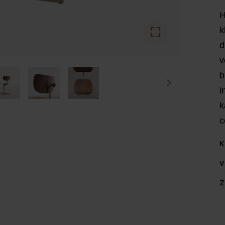
H
k
d
v
b
i
k
c
K
V
Z