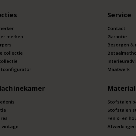
ecties
Service
merken
Contact
ner merken
Garantie
rpers
Bezorgen & 
e collectie
Betaalmeth
collectie
Interieuradv
tconfigurator
Maatwerk
Machinekamer
Materia
edenis
Stofstalen 
tie
Stofstalen s
ures
Fenix- en ho
 vintage
Afwerkingen 