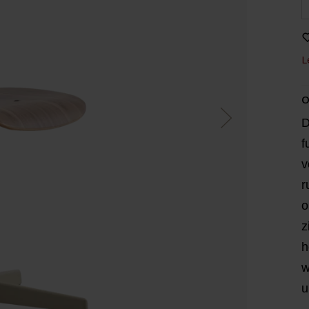
L
O
D
f
v
r
o
z
h
w
u