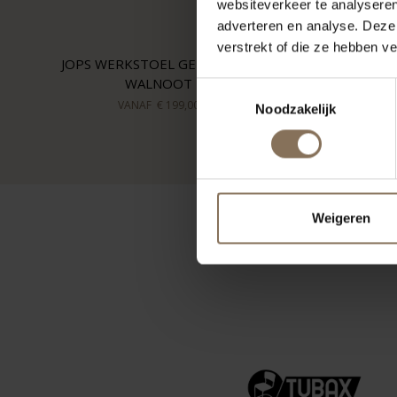
websiteverkeer te analyseren
adverteren en analyse. Deze
verstrekt of die ze hebben v
JOPS WERKSTOEL GEELGRIJS |
WALNOOT
Toestemmingsselectie
VANAF
€ 199,00
Noodzakelijk
Weigeren