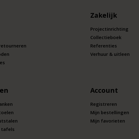
Zakelijk
Projectinrichting
Collectieboek
retourneren
Referenties
oden
Verhuur & uitleen
ies
len
Account
banken
Registreren
toelen
Mijn bestellingen
utstalen
Mijn favorieten
tafels