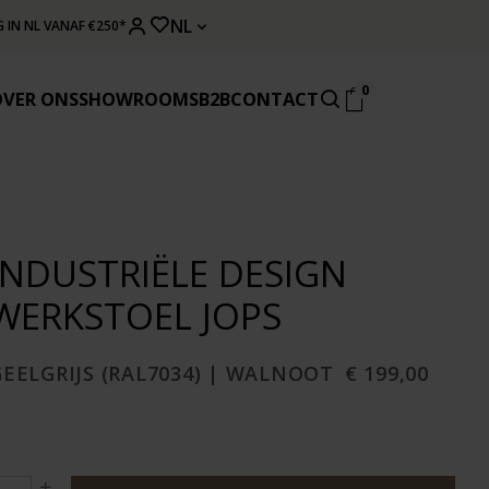
NL
 IN NL VANAF €250*
0
OVER ONS
SHOWROOMS
B2B
CONTACT
INDUSTRIËLE DESIGN
WERKSTOEL JOPS
EELGRIJS (RAL7034) | WALNOOT
€ 199,00