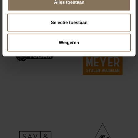
Alles toestaan
ONZE MERKEN
Selectie toestaan
Weigeren