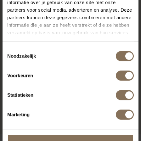
RECENT BEKEKEN
informatie over je gebruik van onze site met onze
partners voor social media, adverteren en analyse. Deze
partners kunnen deze gegevens combineren met andere
informatie die je aan ze heeft verstrekt of die ze hebben
verzameld op basis van jouw gebruik van hun services.
Toestemmingsselectie
Noodzakelijk
Voorkeuren
JOPS WERKSTOEL
Statistieken
GEELGRIJS | EIKEN |
ZITTING THYME
Marketing
VANAF
€ 225,00