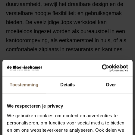
duurzaamheid, terwijl het draaibare design en de
verstelbare hoogte flexibiliteit en gebruiksgemak
bieden. De veelzijdige Jops werkstoel kan
moeiteloos ingezet worden als bureaustoel in een
kantooromgeving, als eetkamerstoel in huis, of als
comfortabele zitplaats in restaurants en kantines.
KENMERKEN
VERPAKKING & MONTAGE
Toestemming
Details
Over
STOFSTALEN BESTELLEN
ZAKELIJK
We respecteren je privacy
We gebruiken cookies om content en advertenties te
personaliseren, om functies voor social media te bieden
en om ons websiteverkeer te analyseren. Ook delen we