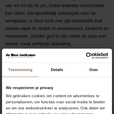
van 45 cm tot 56 cm, zodat iedereen comfortabel
kan zitten. Oorspronkelijk ontworpen voor de
werkplaats, is deze kruk met zijn industriële look
steeds vaker te vinden in woonkamers, keukens en
restaurants. Zonder grof te zijn, biedt de Jops een
stoere, maar verfijnde uitstraling.
KENMERKEN
VERPAKKING & MONTAGE
Toestemming
Details
Over
AFMETINGEN
ZAKELIJK
We respecteren je privacy
We gebruiken cookies om content en advertenties te
personaliseren, om functies voor social media te bieden
en om ons websiteverkeer te analyseren. Ook delen we