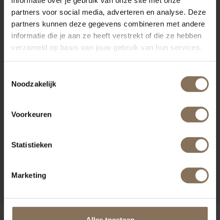
informatie over je gebruik van onze site met onze
RECENT BEKEKEN
partners voor social media, adverteren en analyse. Deze
partners kunnen deze gegevens combineren met andere
informatie die je aan ze heeft verstrekt of die ze hebben
verzameld op basis van jouw gebruik van hun services.
Toestemmingsselectie
Noodzakelijk
Voorkeuren
Statistieken
JOPS KRUK PARELMOER
MUISGRIJS | EIKEN
VANAF
€ 145,00
Marketing
Alles toestaan