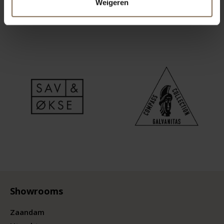
Weigeren
Showrooms
Zaandam