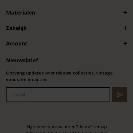
Materialen
Zakelijk
Account
Nieuwsbrief
Ontvang updates over nieuwe collecties, vintage
vondsten en acties.
Algemene voorwaarden
Privacy
Sitemap
KvK:
69067058
BTW:
NL857714545B01