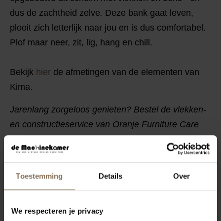
dus de zachtheid zelve
.
Deze bank gaat leven,
plooit zich letterlijk naar jou en is dus comfortabel.
Plof maar neer, zit, lig, hang en chill.
Bekijk
hier
de afmetingen van de elementen van
Kima.
Jarenlang zorgeloos genieten? Bestel de vlekken-
en constructieservice van Oranje Furniture Care
(
All In House service
) bij je bank.
MOGELIJKHEDEN
Toestemming
Details
Over
KENMERKEN
SAV & ØKSE BANKEN COLLECTIE
We respecteren je privacy
STOFSTALEN BESTELLEN