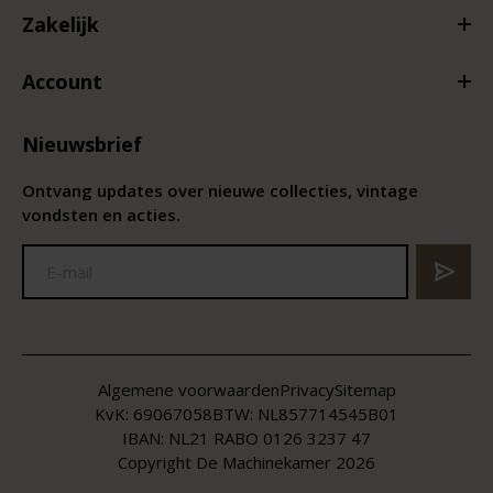
Zakelijk
Account
Nieuwsbrief
Ontvang updates over nieuwe collecties, vintage
vondsten en acties.
Algemene voorwaarden
Privacy
Sitemap
KvK:
69067058
BTW:
NL857714545B01
IBAN: NL21 RABO 0126 3237 47
Copyright De Machinekamer 2026