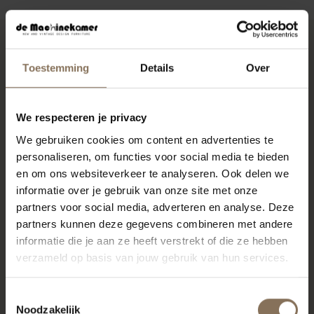
RECENT BEKEKEN
Toestemming
Details
Over
We respecteren je privacy
We gebruiken cookies om content en advertenties te
personaliseren, om functies voor social media te bieden
en om ons websiteverkeer te analyseren. Ook delen we
informatie over je gebruik van onze site met onze
partners voor social media, adverteren en analyse. Deze
partners kunnen deze gegevens combineren met andere
informatie die je aan ze heeft verstrekt of die ze hebben
verzameld op basis van jouw gebruik van hun services.
FREYA FAUTEUIL
KVADRAT REMIX STOF -
OUTLET UTRECHT
Toestemmingsselectie
Noodzakelijk
€ 995,00
€ 450,00