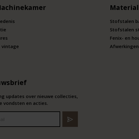
Machinekamer
Materia
edenis
Stofstalen 
tie
Stofstalen s
ures
Fenix- en ho
 vintage
Afwerkingen 
wsbrief
g updates over nieuwe collecties,
e vondsten en acties.