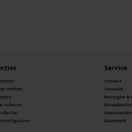
ecties
Service
merken
Contact
ner merken
Garantie
rpers
Bezorgen & 
e collectie
Betaalmeth
collectie
Interieuradv
tconfigurator
Maatwerk