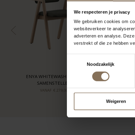
We respecteren je privacy
We gebruiken cookies om cont
websiteverkeer te analyseren
adverteren en analyse. Deze
verstrekt of die ze hebben v
Toestemmingsselectie
Noodzakelijk
ENYA WHITEWASH | ZELF
SAMENSTELLEN
VANAF
€ 279,00
Weigeren