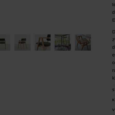
t
d
E
D
z
d
e
o
r
k
S
K
V