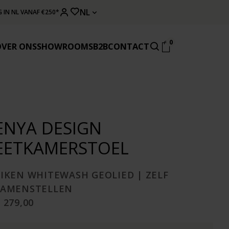
NL
 IN NL VANAF €250*
0
OVER ONS
SHOWROOMS
B2B
CONTACT
ENYA DESIGN
EETKAMERSTOEL
EIKEN WHITEWASH GEOLIED | ZELF
SAMENSTELLEN
 279,00