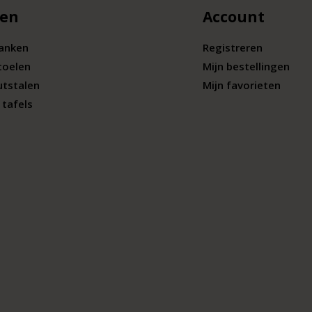
len
Account
banken
Registreren
toelen
Mijn bestellingen
utstalen
Mijn favorieten
tafels