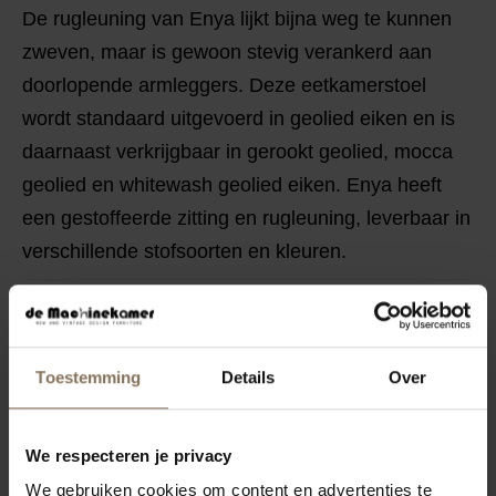
De rugleuning van Enya lijkt bijna weg te kunnen
zweven, maar is gewoon stevig verankerd aan
doorlopende armleggers. Deze eetkamerstoel
wordt standaard uitgevoerd in geolied eiken en is
daarnaast verkrijgbaar in gerookt geolied, mocca
geolied en whitewash geolied eiken. Enya heeft
een gestoffeerde zitting en rugleuning, leverbaar in
verschillende stofsoorten en kleuren.
STOF MOGELIJKHEDEN
KENMERKEN
Toestemming
Details
Over
VERPAKKING & MONTAGE
STOFSTALEN BESTELLEN
We respecteren je privacy
AFMETINGEN & STOFFEN
We gebruiken cookies om content en advertenties te