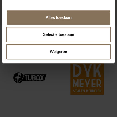
SAMENSTELLEN
VANAF
€ 279,00
Alles toestaan
ONZE MERKEN
Selectie toestaan
Weigeren