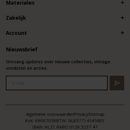
Materialen
Zakelijk
Account
Nieuwsbrief
Ontvang updates over nieuwe collecties, vintage
vondsten en acties.
Algemene voorwaarden
Privacy
Sitemap
KvK:
69067058
BTW:
NL857714545B01
IBAN: NL21 RABO 0126 3237 47