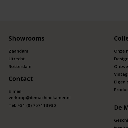
Showrooms
Coll
Zaandam
Onze 
Utrecht
Desig
Rotterdam
Ontwe
Vintag
Contact
Eigen 
Produc
E-mail:
verkoop@demachinekamer.nl
Tel:
+31 (0) 757113930
De 
Geschi
Inspira