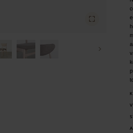
c
e
h
m
a
v
k
p
t
K
V
S
A