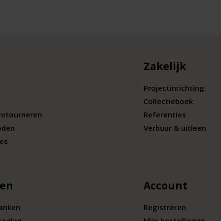
Zakelijk
Projectinrichting
Collectieboek
retourneren
Referenties
oden
Verhuur & uitleen
ies
len
Account
banken
Registreren
toelen
Mijn bestellingen