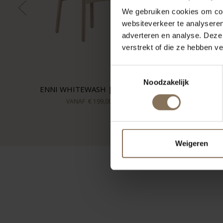
We gebruiken cookies om cont
websiteverkeer te analyseren
adverteren en analyse. Deze
verstrekt of die ze hebben v
Toestemmingsselectie
Noodzakelijk
ENNI WHITEWASH | TAUPE
VANAF
€ 199,00
Weigeren