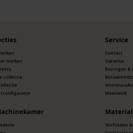
ecties
Service
merken
Contact
ner merken
Garantie
rpers
Bezorgen & 
e collectie
Betaalmeth
collectie
Interieuradv
tconfigurator
Maatwerk
Machinekamer
Materia
edenis
Stofstalen 
tie
Stofstalen s