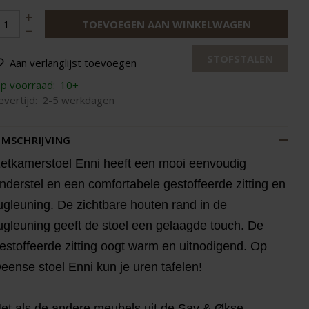
TOEVOEGEN AAN WINKELWAGEN
STOFSTALEN
Aan verlanglijst toevoegen
p voorraad:
10+
evertijd:
2-5 werkdagen
MSCHRIJVING
etkamerstoel Enni heeft een mooi eenvoudig
nderstel en een comfortabele gestoffeerde zitting en
ugleuning. De zichtbare houten rand in de
ugleuning geeft de stoel een gelaagde touch. De
estoffeerde zitting oogt warm en uitnodigend. Op
eense stoel Enni kun je uren tafelen!
et als de andere meubels uit de Sav & Økse