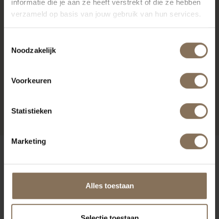
informatie die je aan ze heeft verstrekt of die ze hebben
verzameld op basis van jouw gebruik van hun services.
Toestemmingsselectie
Noodzakelijk
Voorkeuren
ELON WERKSTOEL
BRUINBEIGE | EIKEN
VANAF
€ 229,00
Statistieken
Marketing
ONZE MERKEN
Alles toestaan
Selectie toestaan