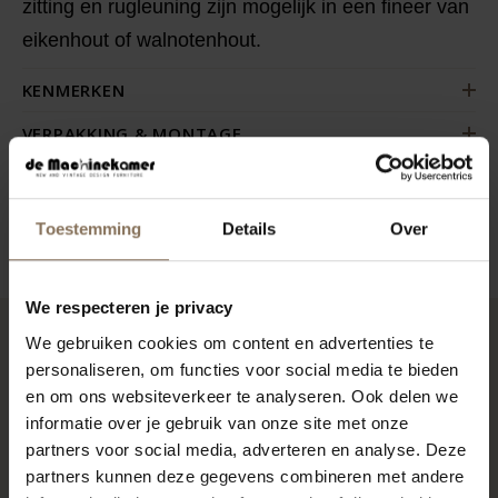
zitting en rugleuning zijn mogelijk in een fineer van
eikenhout of walnotenhout.
KENMERKEN
VERPAKKING & MONTAGE
AFMETINGEN
ZAKELIJK
Toestemming
Details
Over
We respecteren je privacy
We gebruiken cookies om content en advertenties te
RECENT BEKEKEN
personaliseren, om functies voor social media te bieden
en om ons websiteverkeer te analyseren. Ook delen we
informatie over je gebruik van onze site met onze
partners voor social media, adverteren en analyse. Deze
partners kunnen deze gegevens combineren met andere