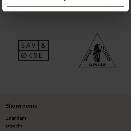
Showrooms
Zaandam
Utrecht