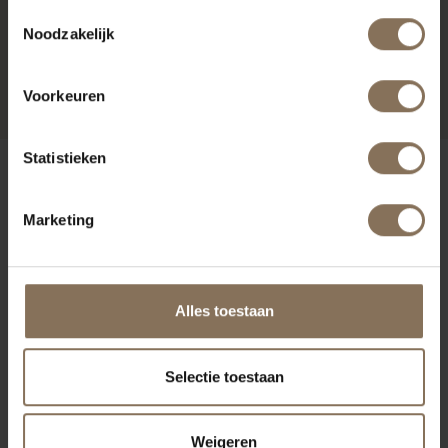
Toestemmingsselectie
DE ZWAAN VOETENBANK
Noodzakelijk
| WIT
VANAF
€ 399,00
Voorkeuren
Statistieken
ONZE MERKEN
Marketing
Alles toestaan
Selectie toestaan
Weigeren