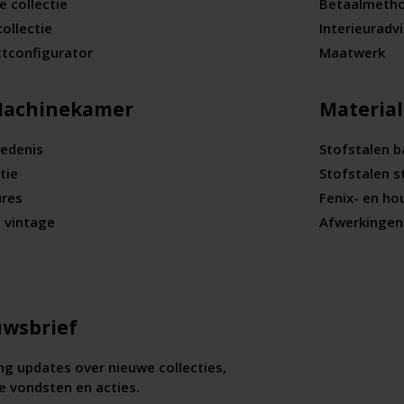
e collectie
Betaalmeth
collectie
Interieuradv
tconfigurator
Maatwerk
Machinekamer
Materia
edenis
Stofstalen 
tie
Stofstalen s
ures
Fenix- en ho
 vintage
Afwerkingen 
wsbrief
g updates over nieuwe collecties,
e vondsten en acties.