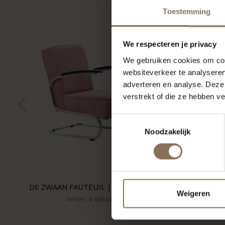
Toestemming
We respecteren je privacy
We gebruiken cookies om cont
websiteverkeer te analyseren
adverteren en analyse. Deze
verstrekt of die ze hebben v
Toestemmingsselectie
Noodzakelijk
DE ZWAAN FAUTEUIL | OUDROZE
Weigeren
VANAF
€ 689,00