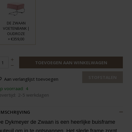
DE ZWAAN
VOETENBANK |
OUDROZE
+
€359,00
TOEVOEGEN AAN WINKELWAGEN
STOFSTALEN
Aan verlanglijst toevoegen
p voorraad:
4
evertijd:
2-5 werkdagen
MSCHRIJVING
e Dykmeyer de Zwaan is een heerlijke buisframe
auteuil om in te ontspannen. Het slede frame zorgt