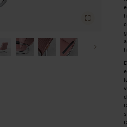
e
h
c
g
a
h
D
e
f
v
d
D
s
D