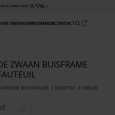
NL
 IN NL VANAF €250*
0
OVER ONS
SHOWROOMS
B2B
CONTACT
DE ZWAAN BUISFRAME
FAUTEUIL
CHROOM BUISFRAME | RIBSTOF
€ 689,00