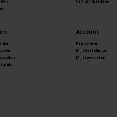
oden
Verhuur & uitleen
ies
len
Account
banken
Registreren
toelen
Mijn bestellingen
utstalen
Mijn favorieten
tafels