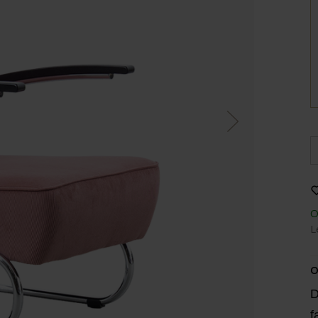
O
L
O
D
f