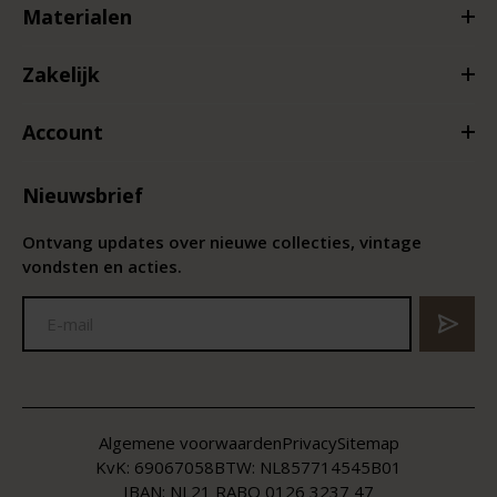
Materialen
Zakelijk
Account
Nieuwsbrief
Ontvang updates over nieuwe collecties, vintage
vondsten en acties.
Algemene voorwaarden
Privacy
Sitemap
KvK:
69067058
BTW:
NL857714545B01
IBAN: NL21 RABO 0126 3237 47