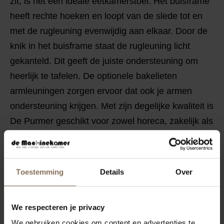
zit, is het een ideale eetkamerstoel. Het buisframe
heeft rechte hoeken en loopt van de slede tot en
met de rugleuning evenwijdig aan elkaar. Door de
knik in het buisframe staat de rugleuning licht
gekanteld. Dit geeft de juiste ondersteuning om
heerlijk te tafelen. De optionele bakelieten
armleuningen zorgen ervoor dat ook je armen
ondersteuning krijgen. Met zijn degelijke kwaliteit is
De Purmer geschikt voor zowel horeca, zakelijk als
particulier gebruik.
KENMERKEN
Toestemming
Details
Over
VERPAKKING & MONTAGE
STOFSTALEN BESTELLEN
We respecteren je privacy
AFMETINGEN
We gebruiken cookies om content en advertenties te