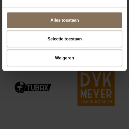
OUDROZE
VANAF
€ 209,00
Alles toestaan
Selectie toestaan
ONZE MERKEN
Weigeren