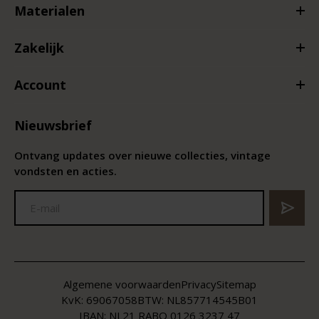
Materialen
Zakelijk
Account
Nieuwsbrief
Ontvang updates over nieuwe collecties, vintage
vondsten en acties.
Algemene voorwaarden
Privacy
Sitemap
KvK:
69067058
BTW:
NL857714545B01
IBAN: NL21 RABO 0126 3237 47