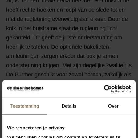
zit, is het een ideale eetkamerstoel. Het buisframe
heeft rechte hoeken en loopt van de slede tot en
met de rugleuning evenwijdig aan elkaar. Door de
knik in het buisframe staat de rugleuning licht
gekanteld. Dit geeft de juiste ondersteuning om
heerlijk te tafelen. De optionele bakelieten
armleuningen zorgen ervoor dat ook je armen
ondersteuning krijgen. Met zijn degelijke kwaliteit is
De Purmer geschikt voor zowel horeca, zakelijk als
particulier gebruik.
KENMERKEN
Toestemming
Details
Over
VERPAKKING & MONTAGE
STOFSTALEN BESTELLEN
We respecteren je privacy
AFMETINGEN
We gebruiken cookies om content en advertenties te