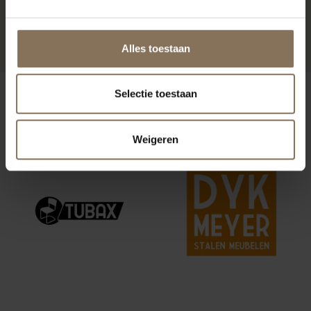
TURTLE
VANAF
€ 219,00
Alles toestaan
Selectie toestaan
ONZE MERKEN
Weigeren