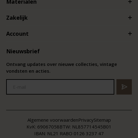
Materialen
Zakelijk
Account
Nieuwsbrief
Ontvang updates over nieuwe collecties, vintage
vondsten en acties.
Algemene voorwaarden
Privacy
Sitemap
KvK:
69067058
BTW:
NL857714545B01
IBAN: NL21 RABO 0126 3237 47