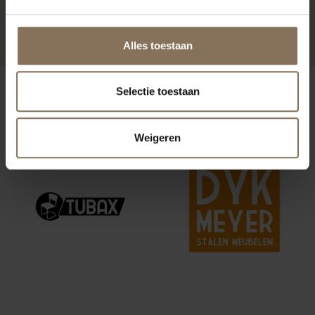
DONKERGROEN
VANAF
€ 289,00
Alles toestaan
ONZE MERKEN
Selectie toestaan
Weigeren