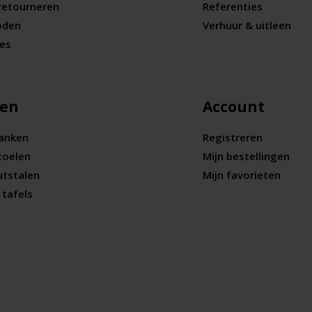
retourneren
Referenties
oden
Verhuur & uitleen
ies
len
Account
banken
Registreren
toelen
Mijn bestellingen
utstalen
Mijn favorieten
tafels