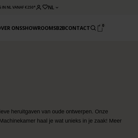
NL
 IN NL VANAF €250*
0
OVER ONS
SHOWROOMS
B2B
CONTACT
sieve heruitgaven van oude ontwerpen. Onze
 Machinekamer haal je wat unieks in je zaak! Meer