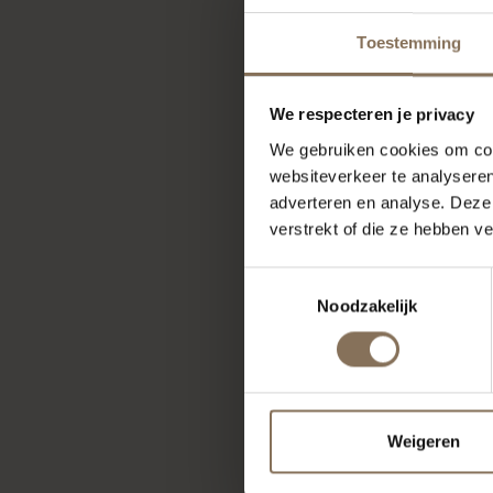
* 
Toestemming
* B
We respecteren je privacy
We gebruiken cookies om cont
websiteverkeer te analyseren
* 
adverteren en analyse. Deze
verstrekt of die ze hebben v
* E
Toestemmingsselectie
Noodzakelijk
* 
Weigeren
* W