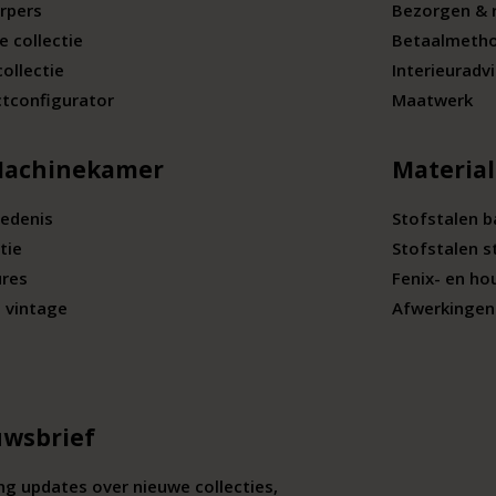
rpers
Bezorgen & 
e collectie
Betaalmeth
collectie
Interieuradv
tconfigurator
Maatwerk
Machinekamer
Materia
edenis
Stofstalen 
tie
Stofstalen s
ures
Fenix- en ho
 vintage
Afwerkingen 
wsbrief
g updates over nieuwe collecties,