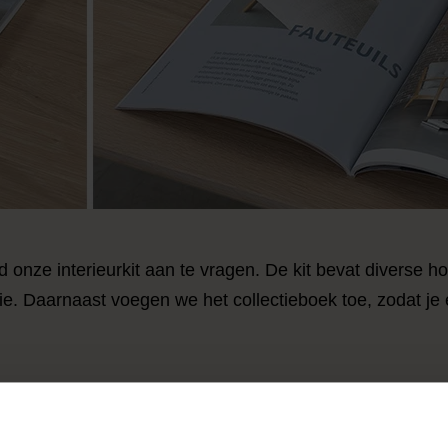
d onze interieurkit aan te vragen. De kit bevat diverse
ie. Daarnaast voegen we het collectieboek toe, zodat je e
doeld voor interieurprofessionals en worden niet verstrekt