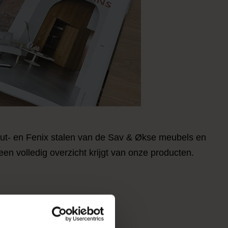
 hout- en Fenix stalen van de Sav & Økse meubels en
en volledig overzicht krijgt van onze producten.
 aan particulieren.