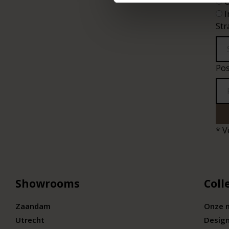
C
I
Str
Pos
* V
Showrooms
Coll
Zaandam
Onze 
Utrecht
Desig