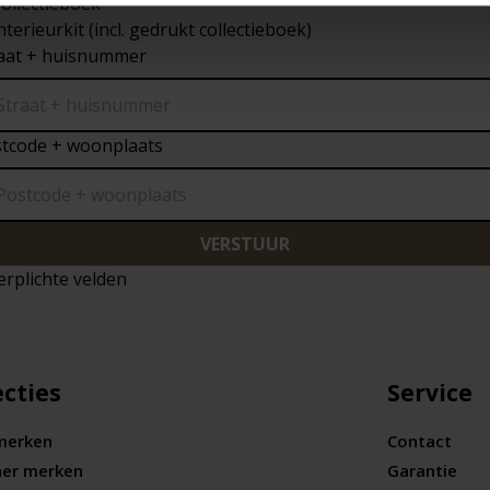
ollectieboek
nterieurkit (incl. gedrukt collectieboek)
aat + huisnummer
tcode + woonplaats
VERSTUUR
erplichte velden
ecties
Service
merken
Contact
ner merken
Garantie