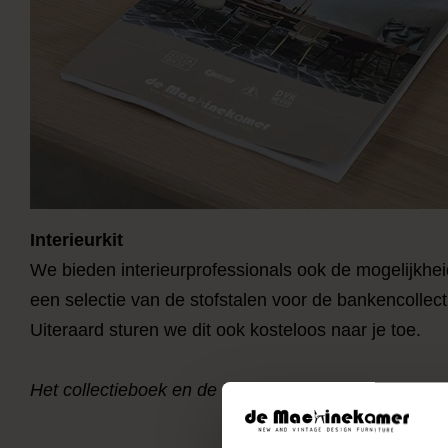
Interieurkit
We bieden interieurprofessionals ook de mogelijkhei
een selectie van de stofstalen voor de bankencollect
Uiteraard sturen we dit ook kosteloos naar je toe.
Het collectieboek en de interieurkit zijn exclusief be