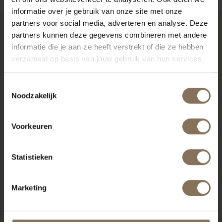
informatie over je gebruik van onze site met onze
partners voor social media, adverteren en analyse. Deze
partners kunnen deze gegevens combineren met andere
RECENT BEKEKEN
informatie die je aan ze heeft verstrekt of die ze hebben
verzameld op basis van jouw gebruik van hun services.
Toestemmingsselectie
Noodzakelijk
Voorkeuren
Statistieken
AKSEL FAUTEUIL | SILVER
Marketing
VANAF
€ 1.865,00