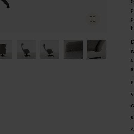
o
g
g
h
D
i
d
i
K
V
G
S
A