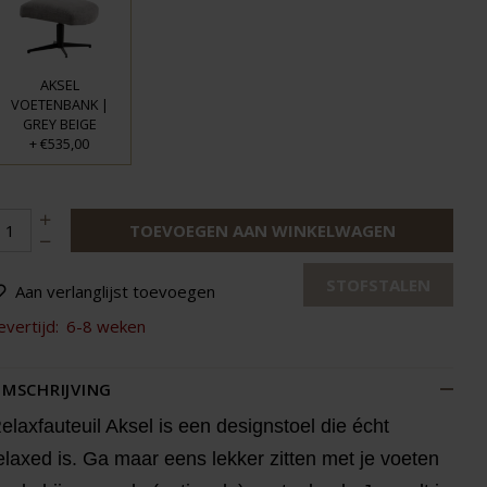
AKSEL
VOETENBANK |
GREY BEIGE
+
€535,00
TOEVOEGEN AAN WINKELWAGEN
STOFSTALEN
Aan verlanglijst toevoegen
evertijd:
6-8 weken
MSCHRIJVING
elaxfauteuil Aksel is een designstoel die écht
elaxed is. Ga maar eens lekker zitten met je voeten