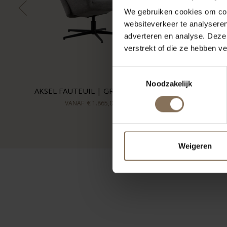
We gebruiken cookies om cont
websiteverkeer te analyseren
adverteren en analyse. Deze
verstrekt of die ze hebben v
Toestemmingsselectie
Noodzakelijk
AKSEL FAUTEUIL | GREY BEIGE
VANAF
€ 1.865,00
Weigeren