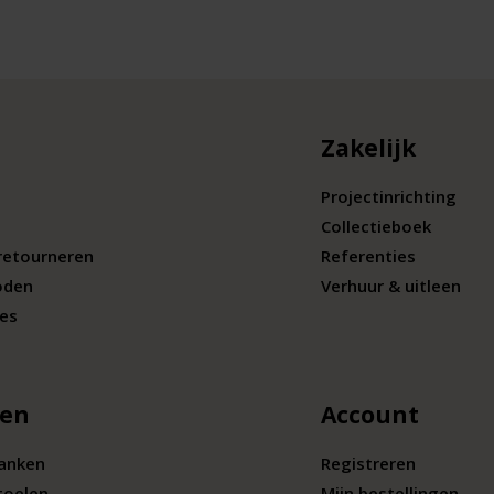
Zakelijk
Projectinrichting
Collectieboek
retourneren
Referenties
oden
Verhuur & uitleen
ies
len
Account
banken
Registreren
toelen
Mijn bestellingen