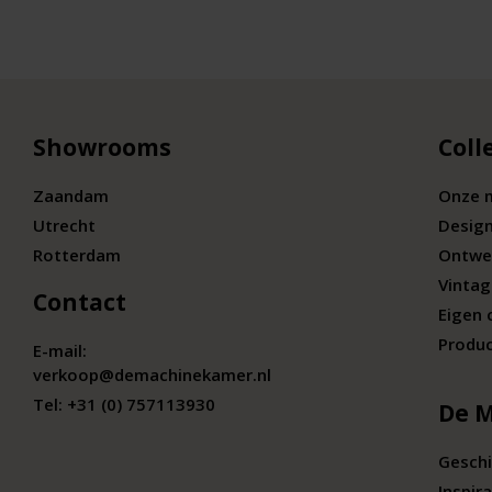
Showrooms
Coll
Zaandam
Onze 
Utrecht
Desig
Rotterdam
Ontwe
Vintag
Contact
Eigen 
Produc
E-mail:
verkoop@demachinekamer.nl
Tel:
+31 (0) 757113930
De 
Geschi
Inspira