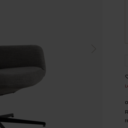
L
O
R
r