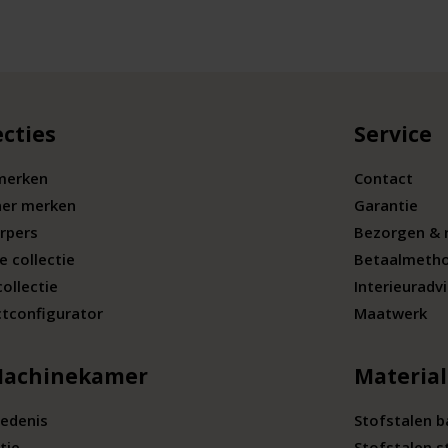
ecties
Service
merken
Contact
ner merken
Garantie
rpers
Bezorgen & 
e collectie
Betaalmeth
collectie
Interieuradv
tconfigurator
Maatwerk
Machinekamer
Materia
edenis
Stofstalen 
tie
Stofstalen s