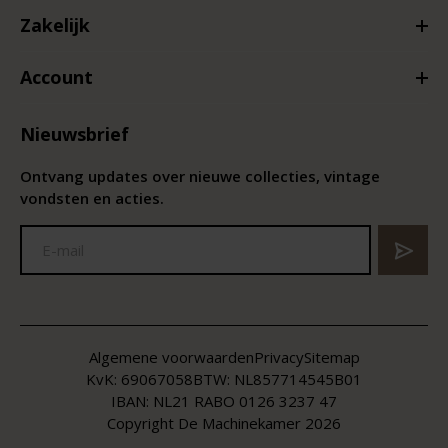
Zakelijk
Account
Nieuwsbrief
Ontvang updates over nieuwe collecties, vintage
vondsten en acties.
Algemene voorwaarden
Privacy
Sitemap
KvK:
69067058
BTW:
NL857714545B01
IBAN: NL21 RABO 0126 3237 47
Copyright De Machinekamer 2026