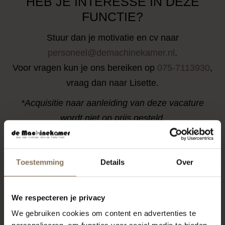
HEB JE INTERESSE IN DEZE
FUNCTIE?
Stuur dan je motivatie en cv naar
personeel@demachinekamer.nl
.
Voor vragen kun je ons bereiken op
075-7113930
,
vraag dan naar Lisette.
*Acquisitie naar aanleiding van deze vacature
wordt niet op prijs gesteld.
Toestemming
Details
Over
We respecteren je privacy
We gebruiken cookies om content en advertenties te