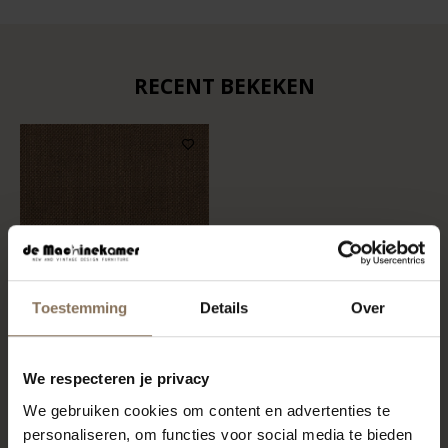
RECENT BEKEKEN
Toestemming
Details
Over
STOFSTAAL PIQUET 15 |
We respecteren je privacy
BROWN
We gebruiken cookies om content en advertenties te
VANAF
€ 0,99
personaliseren, om functies voor social media te bieden