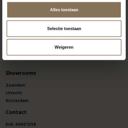
Alles toestaan
Selectie toestaan
Weigeren
Showrooms
Zaandam
Utrecht
Rotterdam
Contact
KvK:
69067058