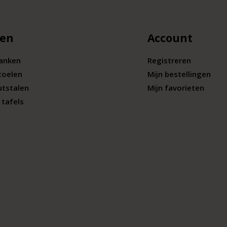
len
Account
banken
Registreren
toelen
Mijn bestellingen
utstalen
Mijn favorieten
tafels