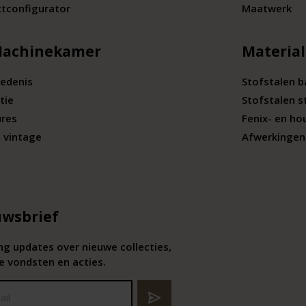
tconfigurator
Maatwerk
Machinekamer
Materia
edenis
Stofstalen 
tie
Stofstalen s
ures
Fenix- en ho
 vintage
Afwerkingen 
wsbrief
g updates over nieuwe collecties,
e vondsten en acties.