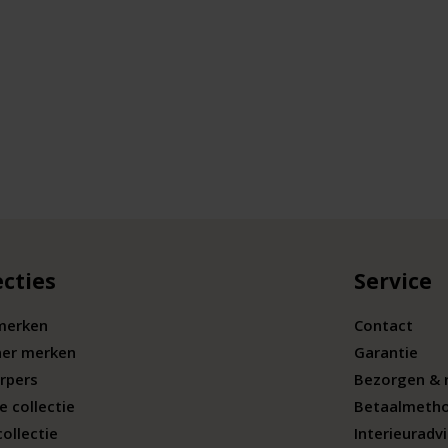
ecties
Service
merken
Contact
ner merken
Garantie
rpers
Bezorgen & 
e collectie
Betaalmeth
collectie
Interieuradv