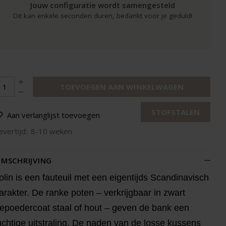
Jouw configuratie wordt samengesteld
Dit kan enkele seconden duren, bedankt voor je geduld!
TOEVOEGEN AAN WINKELWAGEN
STOFSTALEN
Aan verlanglijst toevoegen
evertijd:
8-10 weken
MSCHRIJVING
olin is een fauteuil met een eigentijds Scandinavisch
arakter. De ranke poten – verkrijgbaar in zwart
epoedercoat staal of hout – geven de bank een
uchtige uitstraling. De naden van de losse kussens