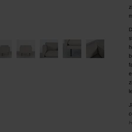
z
m
D
s
h
b
f
e
z
l
J
c
H